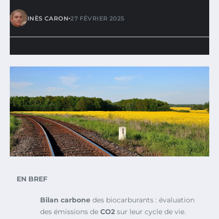
•
INÈS CARON
27 FÉVRIER 2025
EN BREF
Bilan carbone
des biocarburants : évaluation
des émissions de
CO2
sur leur cycle de vie.