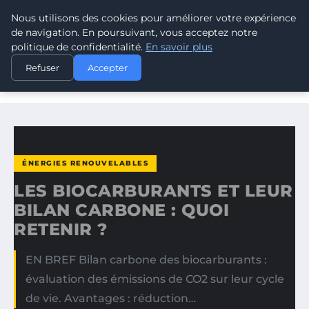
Nous utilisons des cookies pour améliorer votre expérience
CLIMATE GUARDIAN
de navigation. En poursuivant, vous acceptez notre
politique de confidentialité.
En savoir plus
ACCUEIL
ÉNERGIES RENOUVELABLES
Refuser
Accepter
LES BIOCARBURANTS ET LEUR BILAN CARBONE : QUOI
RETENIR…
ÉNERGIES RENOUVELABLES
LES BIOCARBURANTS ET LEUR
BILAN CARBONE : QUOI
RETENIR ?
EN BREF Bilan carbone des biocarburants :
évaluation des émissions de CO2 sur leur cycle
de vie. Avantages : réduction…