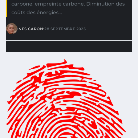
carbone. empreinte carbone. Diminution des
coûts des énergies…
•
INÈS CARON
28 SEPTEMBRE 2025