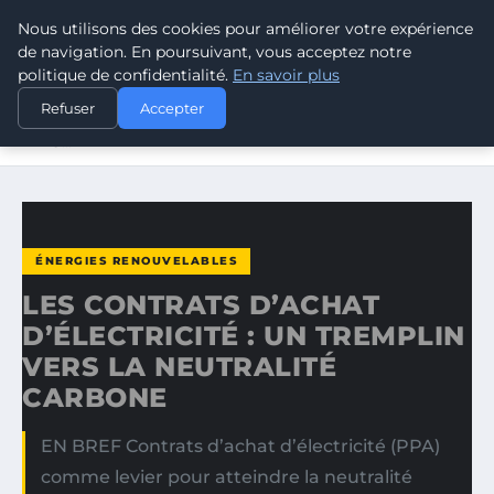
Nous utilisons des cookies pour améliorer votre expérience
CLIMATE GUARDIAN
de navigation. En poursuivant, vous acceptez notre
politique de confidentialité.
En savoir plus
ACCUEIL
ÉNERGIES RENOUVELABLES
Refuser
Accepter
LES CONTRATS D’ACHAT D’ÉLECTRICITÉ : UN TREMPLIN
VERS…
ÉNERGIES RENOUVELABLES
LES CONTRATS D’ACHAT
D’ÉLECTRICITÉ : UN TREMPLIN
VERS LA NEUTRALITÉ
CARBONE
EN BREF Contrats d’achat d’électricité (PPA)
comme levier pour atteindre la neutralité