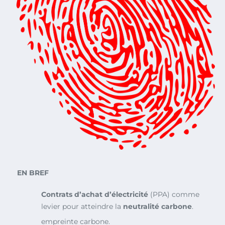
EN BREF
Contrats d’achat d’électricité
(PPA) comme
levier pour atteindre la
neutralité carbone
.
empreinte carbone.