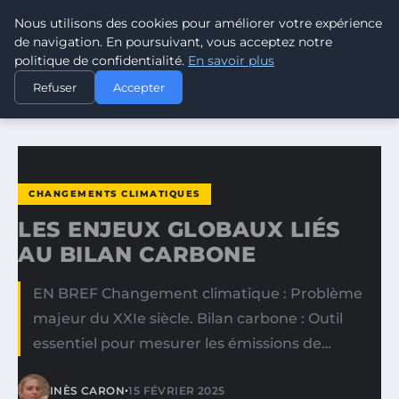
Nous utilisons des cookies pour améliorer votre expérience
CLIMATE GUARDIAN
de navigation. En poursuivant, vous acceptez notre
politique de confidentialité.
En savoir plus
ACCUEIL
CHANGEMENTS CLIMATIQUES
Refuser
Accepter
LES ENJEUX GLOBAUX LIÉS AU BILAN CARBONE
CHANGEMENTS CLIMATIQUES
LES ENJEUX GLOBAUX LIÉS
AU BILAN CARBONE
EN BREF Changement climatique : Problème
majeur du XXIe siècle. Bilan carbone : Outil
essentiel pour mesurer les émissions de…
•
INÈS CARON
15 FÉVRIER 2025