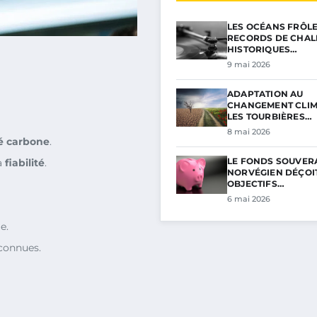
LES OCÉANS FRÔL
RECORDS DE CHAL
HISTORIQUES…
9 mai 2026
ADAPTATION AU
CHANGEMENT CLIM
LES TOURBIÈRES…
8 mai 2026
té carbone
.
LE FONDS SOUVER
a
fiabilité
.
NORVÉGIEN DÉÇOIT
OBJECTIFS…
6 mai 2026
e.
connues.