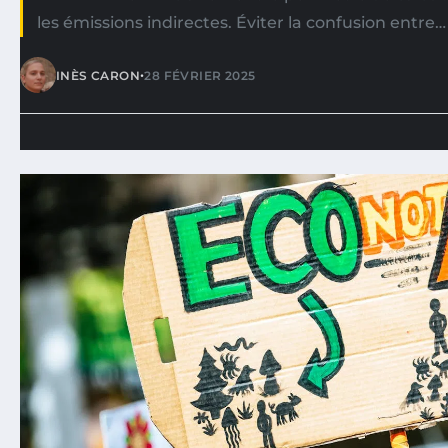
les émissions indirectes. Éviter la confusion entre…
•
INÈS CARON
28 FÉVRIER 2025