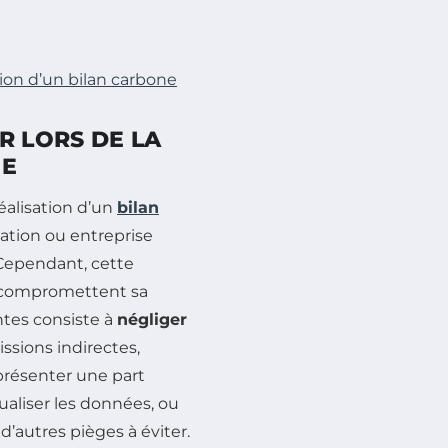
ation d’un bilan carbone
R LORS DE LA
NE
éalisation d’un
bilan
ation ou entreprise
 Cependant, cette
 compromettent sa
entes consiste à
négliger
ssions indirectes,
eprésenter une part
tualiser les données, ou
 d’autres pièges à éviter.