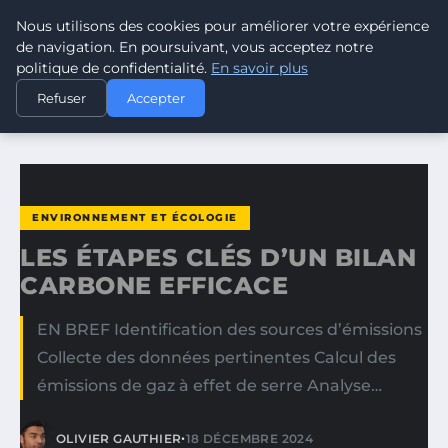
Nous utilisons des cookies pour améliorer votre expérience
CLIMATE GUARDIAN
de navigation. En poursuivant, vous acceptez notre
politique de confidentialité.
En savoir plus
ACCUEIL
ENVIRONNEMENT ET ÉCOLOGIE
Refuser
Accepter
LES ÉTAPES CLÉS D’UN BILAN CARBONE EFFICACE
ENVIRONNEMENT ET ÉCOLOGIE
LES ÉTAPES CLÉS D’UN BILAN
CARBONE EFFICACE
EN BREF Identification des sources d’émissions
Collecte des données pertinentes Calcul des
émissions de gaz à effet de serre Analyse…
•
OLIVIER GAUTHIER
18 DÉCEMBRE 2024