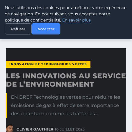
Nous utilisons des cookies pour améliorer votre expérience
CLIMATE GUARDIAN
de navigation. En poursuivant, vous acceptez notre
politique de confidentialité.
En savoir plus
ACCUEIL
INNOVATION ET TECHNOLOGIES VERTES
Refuser
Accepter
LES INNOVATIONS AU SERVICE DE L’ENVIRONNEMENT
INNOVATION ET TECHNOLOGIES VERTES
LES INNOVATIONS AU SERVICE
DE L’ENVIRONNEMENT
EN BREF Technologies vertes pour réduire les
émissions de gaz à effet de serre Importance
des cleantech comme les batteries…
•
OLIVIER GAUTHIER
10 JUILLET 2025