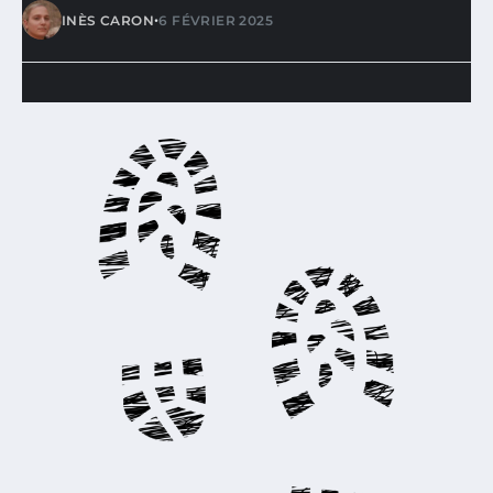
•
INÈS CARON
6 FÉVRIER 2025