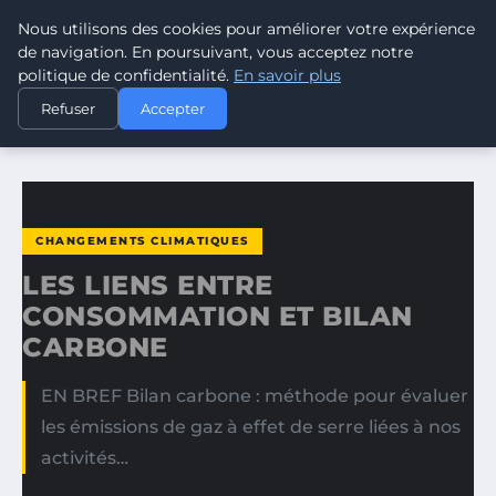
Nous utilisons des cookies pour améliorer votre expérience
CLIMATE GUARDIAN
de navigation. En poursuivant, vous acceptez notre
politique de confidentialité.
En savoir plus
ACCUEIL
CHANGEMENTS CLIMATIQUES
Refuser
Accepter
LES LIENS ENTRE CONSOMMATION ET BILAN CARBONE
CHANGEMENTS CLIMATIQUES
LES LIENS ENTRE
CONSOMMATION ET BILAN
CARBONE
EN BREF Bilan carbone : méthode pour évaluer
les émissions de gaz à effet de serre liées à nos
activités…