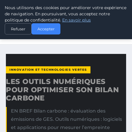
Nous utilisons des cookies pour améliorer votre expérience
CLIMATE GUARDIAN
de navigation. En poursuivant, vous acceptez notre
politique de confidentialité.
En savoir plus
ACCUEIL
INNOVATION ET TECHNOLOGIES VERTES
Refuser
Accepter
LES OUTILS NUMÉRIQUES POUR OPTIMISER SON BILAN
CARBONE
INNOVATION ET TECHNOLOGIES VERTES
LES OUTILS NUMÉRIQUES
POUR OPTIMISER SON BILAN
CARBONE
EN BREF Bilan carbone : évaluation des
émissions de GES. Outils numériques : logiciels
et applications pour mesurer l’empreinte