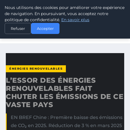
Nous utilisons des cookies pour améliorer votre expérience
CLIMATE GUARDIAN
de navigation. En poursuivant, vous acceptez notre
politique de confidentialité.
En savoir plus
ACCUEIL
ÉNERGIES RENOUVELABLES
Refuser
Accepter
L’ESSOR DES ÉNERGIES RENOUVELABLES FAIT CHUTER
LES…
ÉNERGIES RENOUVELABLES
L’ESSOR DES ÉNERGIES
RENOUVELABLES FAIT
CHUTER LES ÉMISSIONS DE CE
VASTE PAYS
EN BREF Chine : Première baisse des émissions
de CO₂ en 2025. Réduction de 3 % en mars 2025