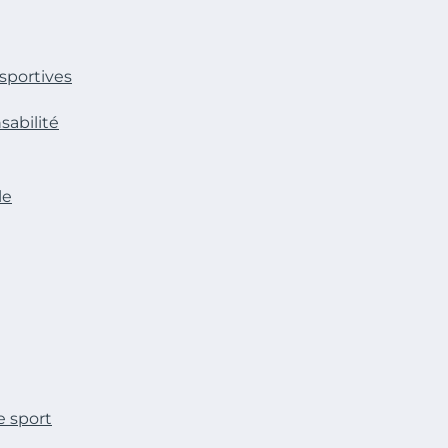
 sportives
sabilité
le
e sport