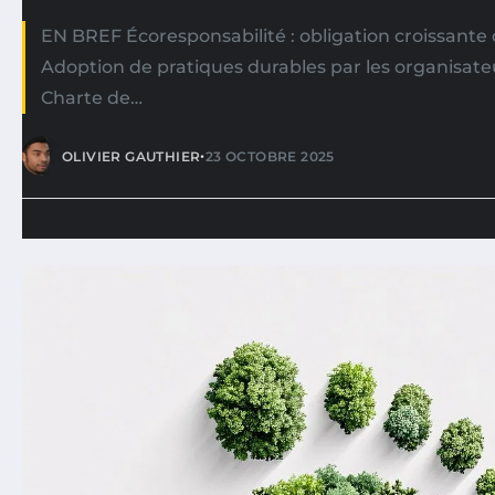
EN BREF Écoresponsabilité : obligation croissante 
Adoption de pratiques durables par les organisat
Charte de…
•
OLIVIER GAUTHIER
23 OCTOBRE 2025