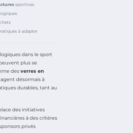
uctures
sportives
ologiques
échets
ratiques à adapter
logiques dans le sport
 peuvent plus se
omme des
verres en
ngagent désormais à
tiques durables, tant au
lace des initiatives
 financières à des critères
 sponsors privés