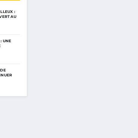
LLEUX :
UVERT AU
: UNE
E
 DE
INUER