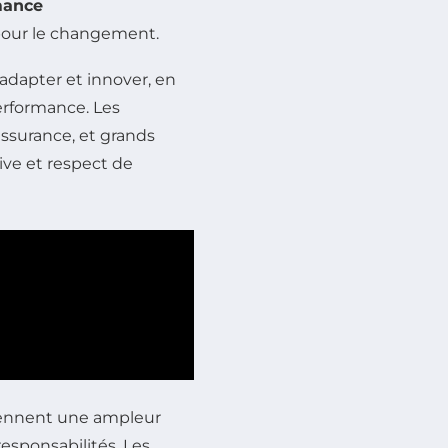
mance
pour le changement.
’adapter et innover, en
performance. Les
assurance, et grands
tive et respect de
ennent une ampleur
responsabilités. Les