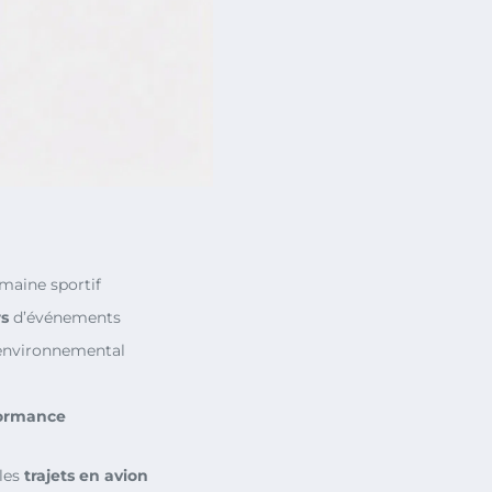
omaine sportif
rs
d’événements
environnemental
formance
 les
trajets en avion