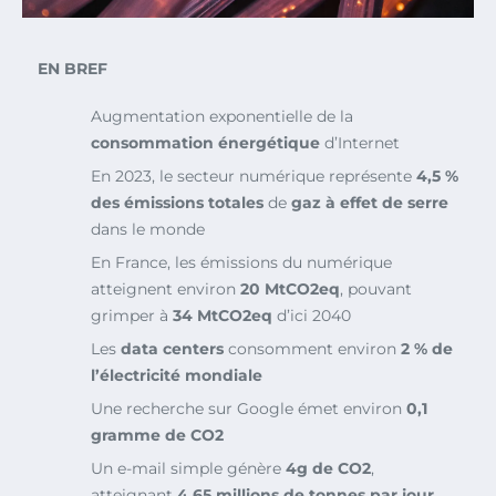
EN BREF
Augmentation exponentielle de la
consommation énergétique
d’Internet
En 2023, le secteur numérique représente
4,5 %
des émissions totales
de
gaz à effet de serre
dans le monde
En France, les émissions du numérique
atteignent environ
20 MtCO2eq
, pouvant
grimper à
34 MtCO2eq
d’ici 2040
Les
data centers
consomment environ
2 % de
l’électricité mondiale
Une recherche sur Google émet environ
0,1
gramme de CO2
Un e-mail simple génère
4g de CO2
,
atteignant
4,65 millions de tonnes par jour