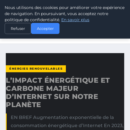
Nous utilisons des cookies pour améliorer votre expérience
CLIMATE GUARDIAN
de navigation. En poursuivant, vous acceptez notre
politique de confidentialité.
En savoir plus
ACCUEIL
ÉNERGIES RENOUVELABLES
Refuser
Accepter
L’IMPACT ÉNERGÉTIQUE ET CARBONE MAJEUR D’INTERNET
SUR…
ÉNERGIES RENOUVELABLES
L’IMPACT ÉNERGÉTIQUE ET
CARBONE MAJEUR
D’INTERNET SUR NOTRE
PLANÈTE
EN BREF Augmentation exponentielle de la
consommation énergétique d’Internet En 2023,