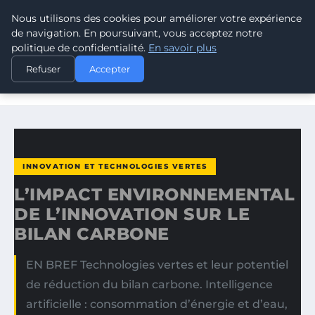
Nous utilisons des cookies pour améliorer votre expérience
CLIMATE GUARDIAN
de navigation. En poursuivant, vous acceptez notre
politique de confidentialité.
En savoir plus
ACCUEIL
INNOVATION ET TECHNOLOGIES VERTES
Refuser
Accepter
L’IMPACT ENVIRONNEMENTAL DE L’INNOVATION SUR LE
BILAN…
INNOVATION ET TECHNOLOGIES VERTES
L’IMPACT ENVIRONNEMENTAL
DE L’INNOVATION SUR LE
BILAN CARBONE
EN BREF Technologies vertes et leur potentiel
de réduction du bilan carbone. Intelligence
artificielle : consommation d’énergie et d’eau,