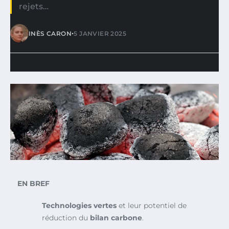
rejets…
•
INÈS CARON
5 JANVIER 2025
EN BREF
Technologies vertes
et leur potentiel de
réduction du
bilan carbone
.