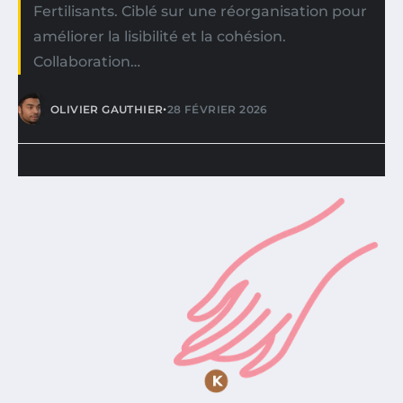
Fertilisants. Ciblé sur une réorganisation pour
améliorer la lisibilité et la cohésion.
Collaboration…
•
OLIVIER GAUTHIER
28 FÉVRIER 2026