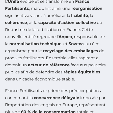
L’
Unifa
évolue et se transforme en
France
Fertilisants
, marquant ainsi une
réorganisation
significative visant à améliorer la
lisibilité
, la
cohérence
, et la
capacité d’action collective
de
l’industrie de la fertilisation en France. Cette
nouvelle entité regroupe l’
Anpea
, responsable de
la
normalisation technique
, et
Soveea
, un éco-
organisme pour le
recyclage des emballages
de
produits fertilisants. Ensemble, elles aspirent à
devenir un
acteur de référence
face aux pouvoirs
publics afin de défendre des
règles équitables
dans un cadre économique stable.
France Fertilisants exprime des préoccupations
concernant la
concurrence déloyale
imposée par
l’importation des engrais en Europe, représentant
plus de
60 % de la consommation
totale et