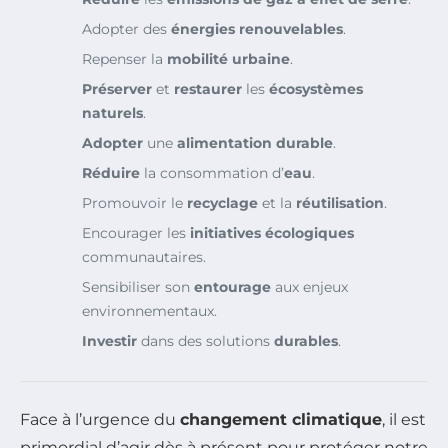
Adopter des
énergies renouvelables
.
Repenser la
mobilité urbaine
.
Préserver
et
restaurer
les
écosystèmes
naturels
.
Adopter
une
alimentation durable
.
Réduire
la consommation d’
eau
.
Promouvoir le
recyclage
et la
réutilisation
.
Encourager les
initiatives écologiques
communautaires.
Sensibiliser son
entourage
aux enjeux
environnementaux.
Investir
dans des solutions
durables
.
Face à l’urgence du
changement climatique
, il est
primordial d’agir dès à présent pour protéger notre