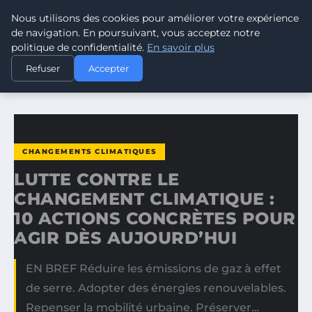
Nous utilisons des cookies pour améliorer votre expérience
CLIMATE GUARDIAN
de navigation. En poursuivant, vous acceptez notre
politique de confidentialité.
En savoir plus
ACCUEIL
CHANGEMENTS CLIMATIQUES
Refuser
Accepter
LUTTE CONTRE LE CHANGEMENT CLIMATIQUE : 10 ACTIONS…
CHANGEMENTS CLIMATIQUES
LUTTE CONTRE LE
CHANGEMENT CLIMATIQUE :
10 ACTIONS CONCRÈTES POUR
AGIR DÈS AUJOURD’HUI
EN BREF Réduire les émissions de gaz à effet
de serre. Adopter des énergies renouvelables.
Repenser la mobilité urbaine. Préserver…