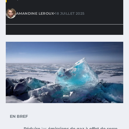
•
AMANDINE LEROUX
18 JUILLET 2025
EN BREF
Réduire
les
émissions de gaz à effet de serre
.