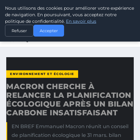
Nous utilisons des cookies pour améliorer votre expérience
CLIMATE GUARDIAN
de navigation. En poursuivant, vous acceptez notre
politique de confidentialité.
En savoir plus
ACCUEIL
ENVIRONNEMENT ET ÉCOLOGIE
Refuser
Accepter
MACRON CHERCHE À RELANCER LA PLANIFICATION
ÉCOLOGIQUE…
ENVIRONNEMENT ET ÉCOLOGIE
MACRON CHERCHE À
RELANCER LA PLANIFICATION
ÉCOLOGIQUE APRÈS UN BILAN
CARBONE INSATISFAISANT
EN BREF Emmanuel Macron réunit un conseil
de planification écologique le 31 mars. bilan