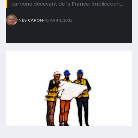
carbone décevant de la France. Implication…
•
INÈS CARON
10 AVRIL 2025