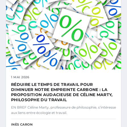
1 MAI 2026
RÉDUIRE LE TEMPS DE TRAVAIL POUR
DIMINUER NOTRE EMPREINTE CARBONE : LA
PROPOSITION AUDACIEUSE DE CÉLINE MARTY,
PHILOSOPHE DU TRAVAIL
EN BREF Céline Marty, professeure de philosophie, s’intéresse
aux liens entre écologie et travail.
INÈS CARON