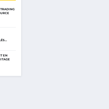
E TRADING
OURCE
LÉS
T EN
RITAGE