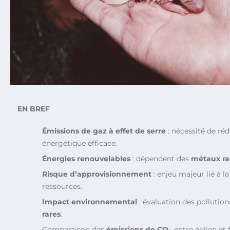
EN BREF
Émissions de gaz à effet de serre
: nécessité de réd
énergétique efficace.
Énergies renouvelables
: dépendent des
métaux ra
Risque d’approvisionnement
: enjeu majeur lié à 
ressources.
Impact environnemental
: évaluation des pollutio
rares
.
Comparaison des
émissions de CO
entre éolien et 