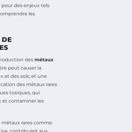
 pour des enjeux tels
e comprendre les
 DE
ES
 production des
métaux
ère peut causer la
x et des sols, et une
fication des métaux rares
ques toxiques, qui
 et contaminer les
ns métaux rares comme
ive, contribuant aux