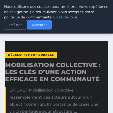
Nous utilisons des cookies pour améliorer votre expérience
CLIMATE GUARDIAN
de navigation. En poursuivant, vous acceptez notre
politique de confidentialité.
En savoir plus
ACCUEIL
DÉVELOPPEMENT DURABLE
Refuser
Accepter
MOBILISATION COLLECTIVE : LES CLÉS D’UNE ACTION…
DÉVELOPPEMENT DURABLE
MOBILISATION COLLECTIVE :
LES CLÉS D’UNE ACTION
EFFICACE EN COMMUNAUTÉ
EN BREF Mobilisation collective :
rassemblement des acteurs autour d’un
objectif commun. Importance de créer une
vision partagée pour structurer…