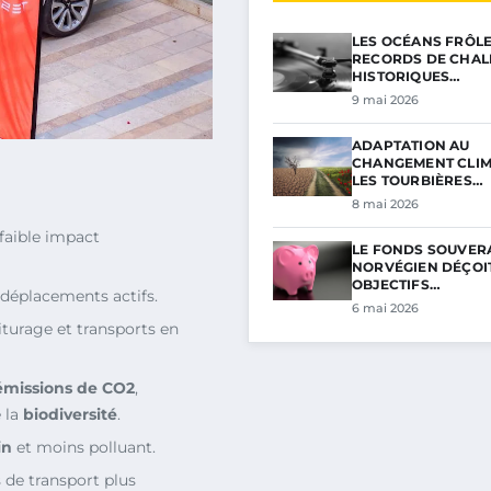
LES OCÉANS FRÔL
RECORDS DE CHAL
HISTORIQUES…
9 mai 2026
ADAPTATION AU
CHANGEMENT CLIM
LES TOURBIÈRES…
8 mai 2026
faible impact
LE FONDS SOUVER
NORVÉGIEN DÉÇOIT
OBJECTIFS…
 déplacements actifs.
6 mai 2026
oiturage et transports en
émissions de CO2
,
 la
biodiversité
.
in
et moins polluant.
 de transport plus