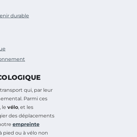
enir durable
que
ironnement
ÉCOLOGIQUE
ansport qui, par leur
nemental. Parmi ces
, le
vélo
, et les
légier des déplacements
 notre
empreinte
à pied ou à vélo non