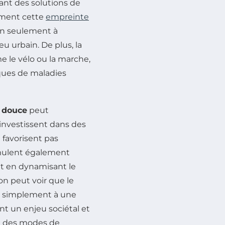
ant des solutions de
vement cette
empreinte
non seulement à
eu urbain. De plus, la
e le vélo ou la marche,
sques de maladies
 douce
peut
i investissent dans des
 favorisent pas
imulent également
 et en dynamisant le
on peut voir que le
s simplement à une
t un enjeu sociétal et
r à des modes de