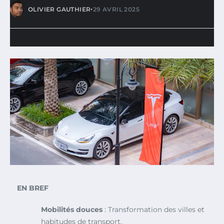
•
OLIVIER GAUTHIER
29 AVRIL 2025
EN BREF
Mobilités douces
: Transformation des villes et
habitudes de transport.