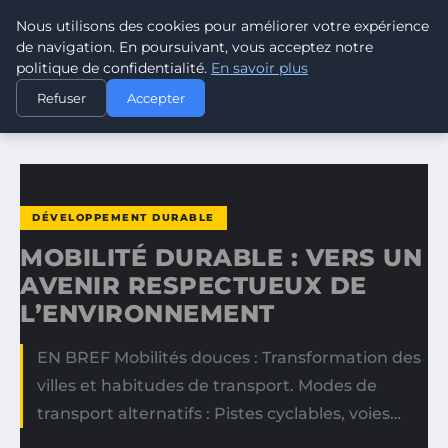
Nous utilisons des cookies pour améliorer votre expérience
CLIMATE GUARDIAN
de navigation. En poursuivant, vous acceptez notre
politique de confidentialité.
En savoir plus
ACCUEIL
DÉVELOPPEMENT DURABLE
Refuser
Accepter
MOBILITÉ DURABLE : VERS UN AVENIR RESPECTUEUX DE…
DÉVELOPPEMENT DURABLE
MOBILITÉ DURABLE : VERS UN
AVENIR RESPECTUEUX DE
L’ENVIRONNEMENT
EN BREF Mobilités douces : Transformation des
villes et habitudes de transport. Modes de
transport alternatifs : Pistes cyclables, voies…