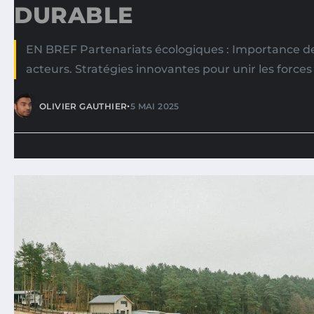
DURABLE
EN BREF Partenariats écologiques : Importance de 
acteurs. Stratégies innovantes pour unir les force
•
OLIVIER GAUTHIER
5 MAI 2025