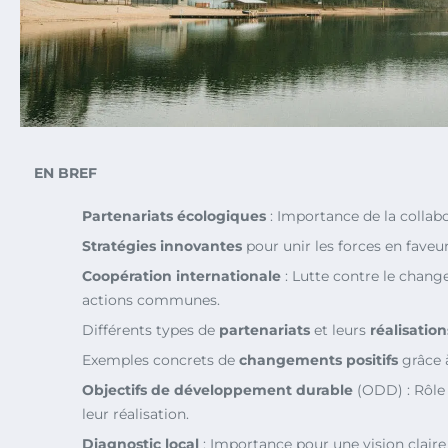
EN BREF
Partenariats écologiques
: Importance de la collabo
Stratégies innovantes
pour unir les forces en faveur
Coopération internationale
: Lutte contre le chan
actions communes.
Différents types de
partenariats
et leurs
réalisation
Exemples concrets de
changements positifs
grâce à
Objectifs de développement durable
(ODD) : Rôle 
leur réalisation.
Diagnostic local
: Importance pour une vision claire