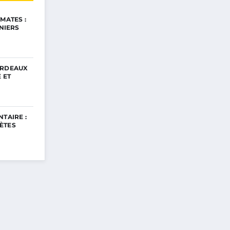
MATES :
INIERS
ORDEAUX
 ET
TAIRE :
ÈTES