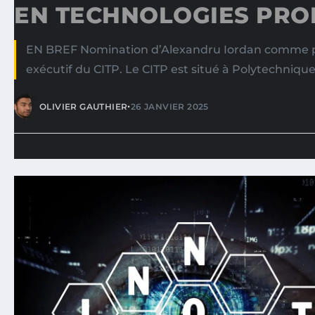
EN TECHNOLOGIES PROP
EN BREF Nomination d’Alexandru Iordan comme p
exécutif du CITP. Le CITP est situé à Polytechniqu
•
OLIVIER GAUTHIER
26 JANVIER 2025