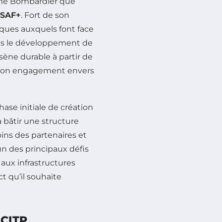
mme Bombardier que
 SAF+
. Fort de son
iques auxquels font face
ans le développement de
ène durable à partir de
e son engagement envers
ase initiale de création
à bâtir une structure
oins des partenaires et
’un des principaux défis
 aux infrastructures
ct qu’il souhaite
CITP