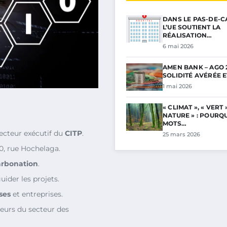
DANS LE PAS-DE-C
L’UE SOUTIENT LA
RÉALISATION…
6 mai 2026
AMEN BANK – AGO 2
SOLIDITÉ AVÉRÉE 
1 mai 2026
« CLIMAT », « VERT »
NATURE » : POURQ
MOTS…
cteur exécutif du
CITP
.
25 mars 2026
0, rue Hochelaga.
arbonation
.
ider les projets.
ses
et entreprises.
teurs du secteur des