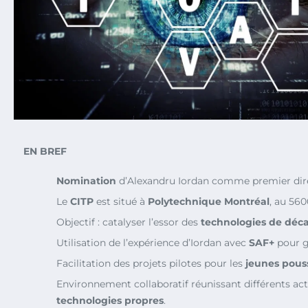
EN BREF
Nomination
d’Alexandru Iordan comme premier dire
Le
CITP
est situé à
Polytechnique Montréal
, au 560
Objectif : catalyser l’essor des
technologies de déc
Utilisation de l’expérience d’Iordan avec
SAF+
pour gu
Facilitation des projets pilotes pour les
jeunes pous
Environnement collaboratif réunissant différents ac
technologies propres
.