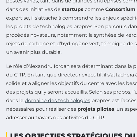
postes variés, tant dans de grandes entreprises co
dans des initiatives de
startups
comme
Consortium
expertise, il s’attache à comprendre les enjeux spécif
les projets de technologies propres. Son parcours d
procédés novateurs, notamment la synthèse de kéros
rejets de carbone et d’hydrogène vert, témoigne d
un avenir plus durable.
Le rôle d’Alexandru Iordan sera déterminant dans la ph
du CITP. En tant que directeur exécutif, il s’attachera 
solide et à aligner les objectifs du centre avec les bes
des projets qui y seront accueillis. Selon ses propos, l
dans le
domaine des technologies
propres est l’accès
nécessaires pour réaliser des
projets pilotes
, un aspe
adresser au travers des activités du CITP.
LES OBJECTIFS STRATÉGIQUES DU 