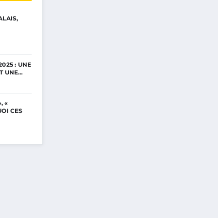
ALAIS,
025 : UNE
ET UNE…
, «
UOI CES