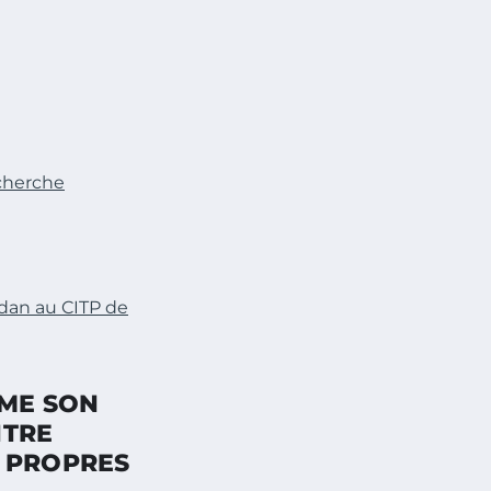
echerche
dan au CITP de
ME SON
NTRE
S PROPRES