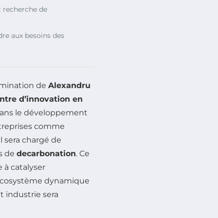
 recherche de
re aux besoins des
omination de
Alexandru
ntre d’innovation en
 dans le développement
ntreprises comme
 il sera chargé de
ts de
decarbonation
. Ce
se à catalyser
n écosystème dynamique
t industrie sera