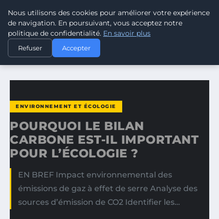
Nous utilisons des cookies pour améliorer votre expérience
CLIMATE GUARDIAN
de navigation. En poursuivant, vous acceptez notre
politique de confidentialité.
En savoir plus
ACCUEIL
ENVIRONNEMENT ET ÉCOLOGIE
Refuser
Accepter
POURQUOI LE BILAN CARBONE EST-IL IMPORTANT POUR…
ENVIRONNEMENT ET ÉCOLOGIE
POURQUOI LE BILAN
CARBONE EST-IL IMPORTANT
POUR L’ÉCOLOGIE ?
EN BREF Impact environnemental des
émissions de gaz à effet de serre Analyse des
sources d’émission de CO2 Identifier les…