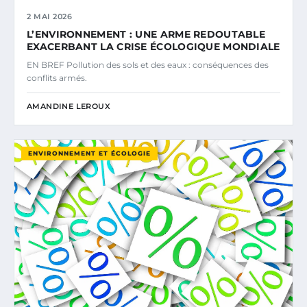
2 MAI 2026
L’ENVIRONNEMENT : UNE ARME REDOUTABLE
EXACERBANT LA CRISE ÉCOLOGIQUE MONDIALE
EN BREF Pollution des sols et des eaux : conséquences des
conflits armés.
AMANDINE LEROUX
ENVIRONNEMENT ET ÉCOLOGIE