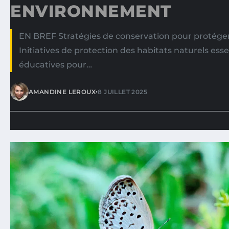
ENVIRONNEMENT
EN BREF Stratégies de conservation pour protége
Initiatives de protection des habitats naturels ess
éducatives pour…
•
AMANDINE LEROUX
8 JUILLET 2025