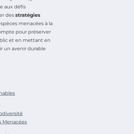
ce aux défis
ter des
stratégies
spèces menacées à la
compte pour préserver
ublic et en mettant en
ir un avenir durable
rnables
s
odiversité
es Menacées