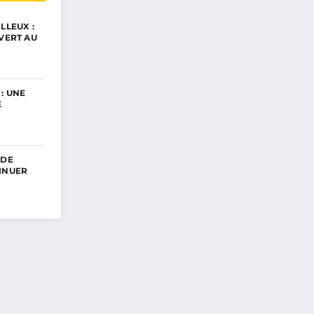
LLEUX :
UVERT AU
: UNE
E
 DE
INUER