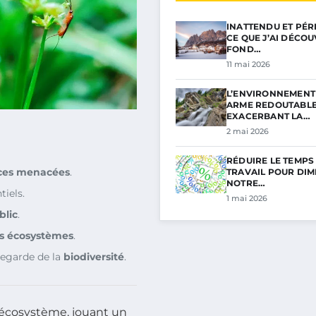
INATTENDU ET PÉRI
CE QUE J’AI DÉCO
FOND…
11 mai 2026
L’ENVIRONNEMENT 
ARME REDOUTABL
EXACERBANT LA…
2 mai 2026
RÉDUIRE LE TEMPS
ces menacées
.
TRAVAIL POUR DIM
NOTRE…
tiels.
1 mai 2026
blic
.
es écosystèmes
.
vegarde de la
biodiversité
.
e écosystème, jouant un