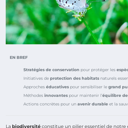
EN BREF
Stratégies de conservation
pour protéger les
espè
Initiatives de
protection des habitats
naturels essen
Approches
éducatives
pour sensibiliser le
grand pu
Méthodes
innovantes
pour maintenir l’
équilibre d
Actions concrètes pour un
avenir durable
et la sau
La
biodiversité
constitue un pilier essentiel de notr