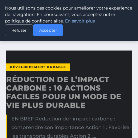
Nous utilisons des cookies pour améliorer votre expérience
CLIMATE GUARDIAN
de navigation. En poursuivant, vous acceptez notre
politique de confidentialité.
En savoir plus
ACCUEIL
DÉVELOPPEMENT DURABLE
Refuser
Accepter
RÉDUCTION DE L’IMPACT CARBONE : 10 ACTIONS FACILES…
DÉVELOPPEMENT DURABLE
RÉDUCTION DE L’IMPACT
CARBONE : 10 ACTIONS
FACILES POUR UN MODE DE
VIE PLUS DURABLE
EN BREF Réduction de l’impact carbone :
comprendre son importance Action 1 : Favoriser
les transports durables Action 2 :…