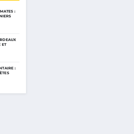
MATES :
INIERS
ORDEAUX
 ET
TAIRE :
ÈTES