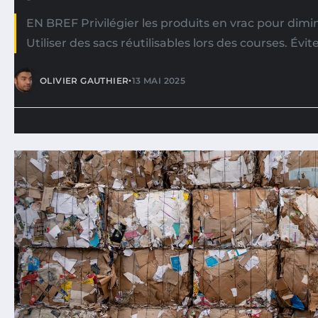
EN BREF Privilégier les produits en vrac pour dimi
Utiliser des sacs réutilisables lors des courses. Évit
•
OLIVIER GAUTHIER
13 MAI 2025