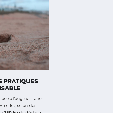
S PRATIQUES
NSABLE
face à l’augmentation
n effet, selon des
ne
350 kg
de déchets