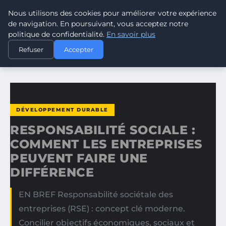
Nous utilisons des cookies pour améliorer votre expérience
CLIMATE GUARDIAN
de navigation. En poursuivant, vous acceptez notre
politique de confidentialité.
En savoir plus
ACCUEIL
DÉVELOPPEMENT DURABLE
Refuser
Accepter
RESPONSABILITÉ SOCIALE : COMMENT LES ENTREPRISES…
DÉVELOPPEMENT DURABLE
RESPONSABILITÉ SOCIALE :
COMMENT LES ENTREPRISES
PEUVENT FAIRE UNE
DIFFÉRENCE
EN BREF Responsabilité sociétale des
entreprises (RSE) : concept clé moderne.
Concilier objectifs économiques, sociaux et