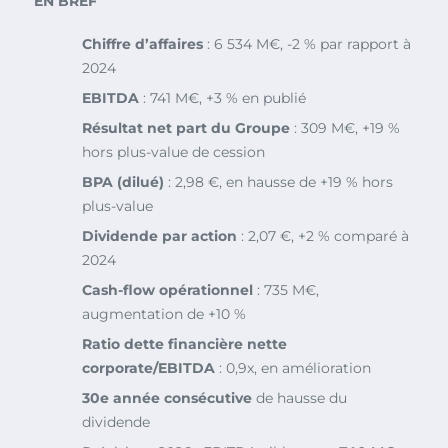
EN BREF
Chiffre d’affaires
: 6 534 M€, -2 % par rapport à
2024
EBITDA
: 741 M€, +3 % en publié
Résultat net part du Groupe
: 309 M€, +19 %
hors plus-value de cession
BPA (dilué)
: 2,98 €, en hausse de +19 % hors
plus-value
Dividende par action
: 2,07 €, +2 % comparé à
2024
Cash-flow opérationnel
: 735 M€,
augmentation de +10 %
Ratio dette financière nette
corporate/EBITDA
: 0,9x, en amélioration
30e année consécutive
de hausse du
dividende