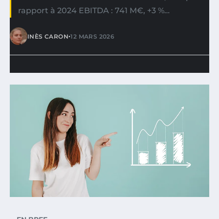
rapport à 2024 EBITDA : 741 M€, +3 %…
•
INÈS CARON
12 MARS 2026