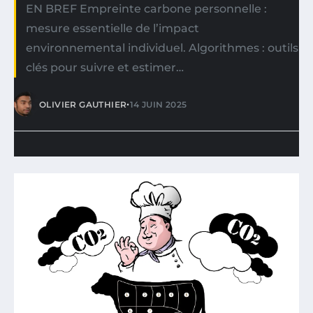
EN BREF Empreinte carbone personnelle :
mesure essentielle de l’impact
environnemental individuel. Algorithmes : outils
clés pour suivre et estimer…
•
OLIVIER GAUTHIER
14 JUIN 2025