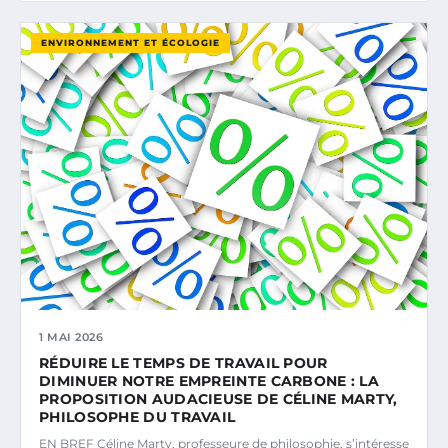
ENVIRONNEMENT ET ÉCOLOGIE
1 MAI 2026
RÉDUIRE LE TEMPS DE TRAVAIL POUR
DIMINUER NOTRE EMPREINTE CARBONE : LA
PROPOSITION AUDACIEUSE DE CÉLINE MARTY,
PHILOSOPHE DU TRAVAIL
EN BREF Céline Marty, professeure de philosophie, s’intéresse