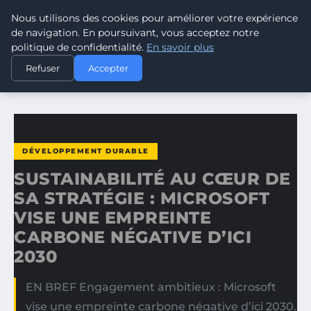
Nous utilisons des cookies pour améliorer votre expérience
CLIMATE GUARDIAN
de navigation. En poursuivant, vous acceptez notre
politique de confidentialité.
En savoir plus
ACCUEIL
DÉVELOPPEMENT DURABLE
Refuser
Accepter
SUSTAINABILITÉ AU CŒUR DE SA STRATÉGIE : MICROSOFT…
DÉVELOPPEMENT DURABLE
SUSTAINABILITÉ AU CŒUR DE
SA STRATÉGIE : MICROSOFT
VISE UNE EMPREINTE
CARBONE NÉGATIVE D’ICI
2030
EN BREF Engagement ambitieux : Microsoft
vise une empreinte carbone négative d’ici 2030.