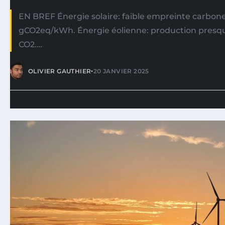
EN BREF Énergie solaire: faible empreinte carbone
gCO2eq/kWh. Énergie éolienne: production presqu
CO2.…
•
OLIVIER GAUTHIER
20 JANVIER 2025