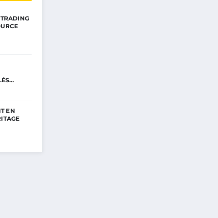
E TRADING
OURCE
LÉS
T EN
RITAGE