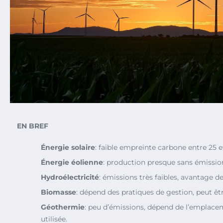
EN BREF
Énergie solaire
: faible empreinte carbone entre 25
Énergie éolienne
: production presque sans émissio
Hydroélectricité
: émissions très faibles, avantage d
Biomasse
: dépend des pratiques de gestion, peut êt
Géothermie
: peu d’émissions, dépend de l’emplace
utilisée.