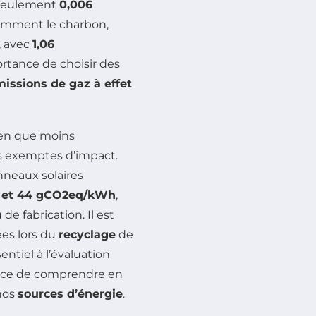
e seulement
0,006
otamment le charbon,
, avec
1,06
ortance de choisir des
issions de gaz à effet
bien que moins
as exemptes d’impact.
anneaux solaires
 et 44 gCO2eq/kWh
,
 fabrication. Il est
ées lors du
recyclage
de
ntiel à l’évaluation
ance de comprendre en
 nos
sources d’énergie
.