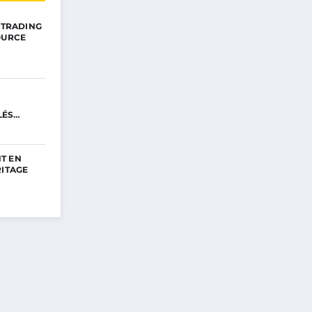
E TRADING
OURCE
LÉS
T EN
RITAGE