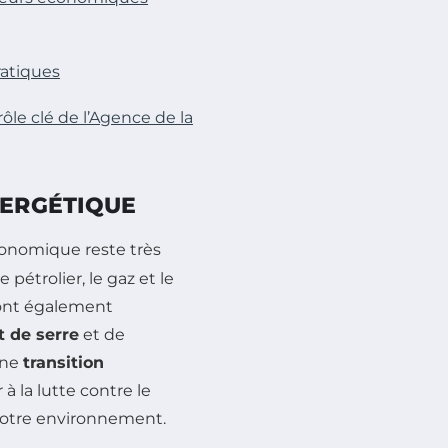
ratiques
ôle clé de l’Agence de la
NERGÉTIQUE
conomique reste très
e pétrolier, le gaz et le
sont également
t de serre
et de
une
transition
à la lutte contre le
 notre environnement.