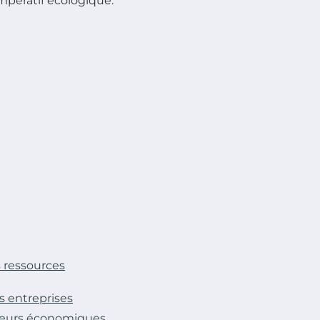
mpératif écologique.
 ressources
s entreprises
cteurs économiques