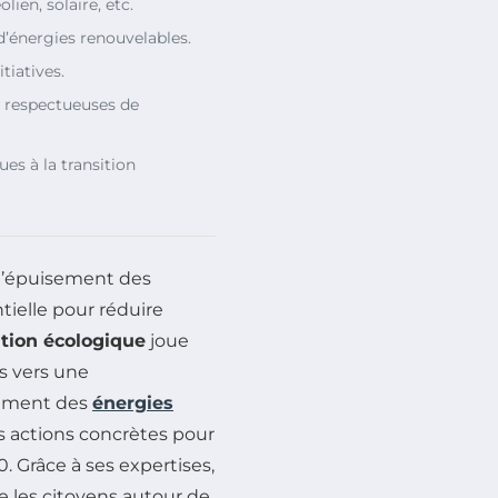
lien, solaire, etc.
’énergies renouvelables.
itiatives.
 respectueuses de
es à la transition
d’épuisement des
ntielle pour réduire
ition écologique
joue
s vers une
oiement des
énergies
s actions concrètes pour
0. Grâce à ses expertises,
se les citoyens autour de