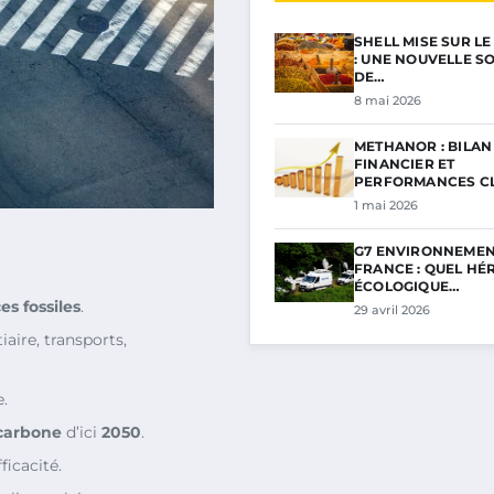
SHELL MISE SUR L
: UNE NOUVELLE S
DE…
8 mai 2026
METHANOR : BILAN
FINANCIER ET
PERFORMANCES C
POUR…
1 mai 2026
G7 ENVIRONNEMEN
FRANCE : QUEL HÉ
ÉCOLOGIQUE…
es fossiles
.
29 avril 2026
tiaire, transports,
.
 carbone
d’ici
2050
.
ficacité.