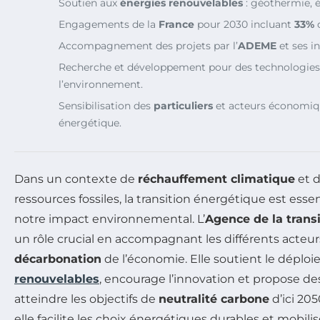
Soutien aux
énergies renouvelables
: géothermie, éo
Engagements de la
France
pour 2030 incluant
33%
d
Accompagnement des projets par l’
ADEME
et ses in
Recherche et développement pour des technologies
l’environnement.
Sensibilisation des
particuliers
et acteurs économiqu
énergétique.
Dans un contexte de
réchauffement climatique
et 
ressources fossiles, la transition énergétique est esse
notre impact environnemental. L’
Agence de la trans
un rôle crucial en accompagnant les différents acteur
décarbonation
de l’économie. Elle soutient le dépl
renouvelables
, encourage l’innovation et propose de
atteindre les objectifs de
neutralité carbone
d’ici 205
elle facilite les choix énergétiques durables et mobili