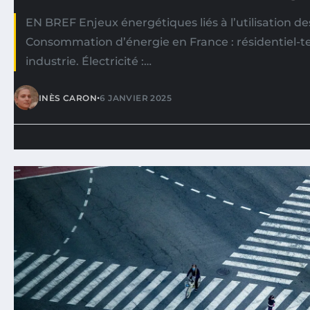
EN BREF Enjeux énergétiques liés à l’utilisation des
Consommation d’énergie en France : résidentiel-ter
industrie. Électricité :…
•
INÈS CARON
6 JANVIER 2025