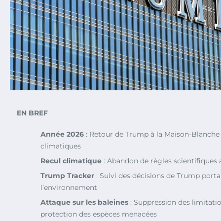
EN BREF
Année 2026
: Retour de Trump à la Maison-Blanche 
climatiques
Recul climatique
: Abandon de règles scientifiques 
Trump Tracker
: Suivi des décisions de Trump porta
l’environnement
Attaque sur les baleines
: Suppression des limitatio
protection des espèces menacées