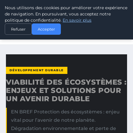
Nous utilisons des cookies pour améliorer votre expérience
CLIMATE GUARDIAN
de navigation. En poursuivant, vous acceptez notre
politique de confidentialité.
En savoir plus
ACCUEIL
DÉVELOPPEMENT DURABLE
Refuser
Accepter
VIABILITÉ DES ÉCOSYSTÈMES : ENJEUX ET SOLUTIONS
POUR…
DÉVELOPPEMENT DURABLE
VIABILITÉ DES ÉCOSYSTÈMES :
ENJEUX ET SOLUTIONS POUR
UN AVENIR DURABLE
EN BREF Protection des écosystèmes : enjeu
vital pour l’avenir de notre planète.
Dégradation environnementale et perte de