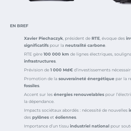
EN BREF
Xavier Piechaczyk
, président de
RTE
, évoque des
in
significatifs
pour la
neutralité carbone
.
RTE gère
100 000 km
de lignes électriques, soulign
infrastructures
.
Prévision de
1 000 Md€
d’investissements nécessaire
Promotion de la
souveraineté énergétique
par la 
fossiles
.
Accent sur les
énergies renouvelables
pour l’électr
la dépendance.
Impacts sociétaux abordés : nécessité de nouvelles
i
des
pylônes
et
éoliennes
.
Importance d’un tissu
industriel national
pour soute