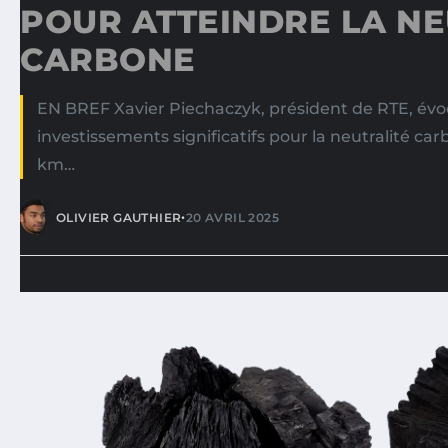
POUR ATTEINDRE LA NE
CARBONE
EN BREF Xavier Piechaczyk, président de RTE, év
investissements significatifs pour la neutralité ca
km…
•
OLIVIER GAUTHIER
20 AVRIL 2025