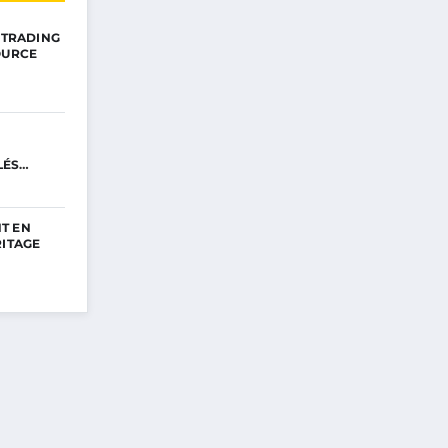
E TRADING
OURCE
LÉS
T EN
RITAGE