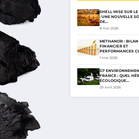
SHELL MISE SUR L
: UNE NOUVELLE S
DE…
8 mai 2026
METHANOR : BILAN
FINANCIER ET
PERFORMANCES C
POUR…
1 mai 2026
G7 ENVIRONNEMEN
FRANCE : QUEL HÉ
ÉCOLOGIQUE…
29 avril 2026