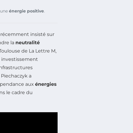
 une
énergie positive
.
a récemment insisté sur
ndre la
neutralité
 Toulouse de
La Lettre M
,
 investissement
nfrastructures
. Piechaczyk a
dépendance aux
énergies
ns le cadre du