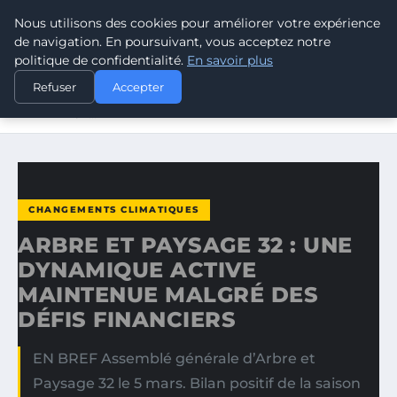
Nous utilisons des cookies pour améliorer votre expérience
CLIMATE GUARDIAN
de navigation. En poursuivant, vous acceptez notre
politique de confidentialité.
En savoir plus
ACCUEIL
CHANGEMENTS CLIMATIQUES
Refuser
Accepter
ARBRE ET PAYSAGE 32 : UNE DYNAMIQUE ACTIVE
MAINTENUE…
CHANGEMENTS CLIMATIQUES
ARBRE ET PAYSAGE 32 : UNE
DYNAMIQUE ACTIVE
MAINTENUE MALGRÉ DES
DÉFIS FINANCIERS
EN BREF Assemblé générale d’Arbre et
Paysage 32 le 5 mars. Bilan positif de la saison