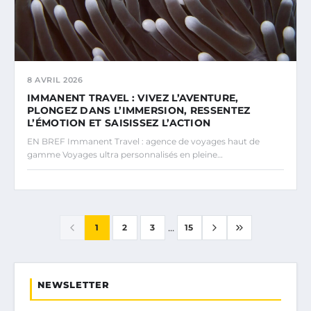
8 AVRIL 2026
IMMANENT TRAVEL : VIVEZ L’AVENTURE,
PLONGEZ DANS L’IMMERSION, RESSENTEZ
L’ÉMOTION ET SAISISSEZ L’ACTION
EN BREF Immanent Travel : agence de voyages haut de
gamme Voyages ultra personnalisés en pleine…
...
1
2
3
15
NEWSLETTER