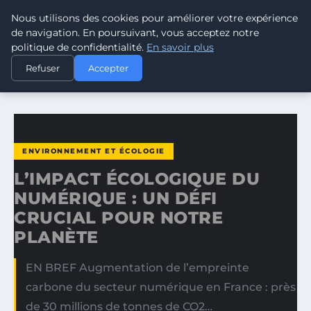
Nous utilisons des cookies pour améliorer votre expérience
CLIMATE GUARDIAN
de navigation. En poursuivant, vous acceptez notre
politique de confidentialité.
En savoir plus
ACCUEIL
ENVIRONNEMENT ET ÉCOLOGIE
Refuser
Accepter
L’IMPACT ÉCOLOGIQUE DU NUMÉRIQUE : UN DÉFI CRUCIAL…
ENVIRONNEMENT ET ÉCOLOGIE
L’IMPACT ÉCOLOGIQUE DU
NUMÉRIQUE : UN DÉFI
CRUCIAL POUR NOTRE
PLANÈTE
EN BREF Augmentation de l’empreinte
carbone du secteur numérique en France : près
de 30 millions de tonnes de CO2…