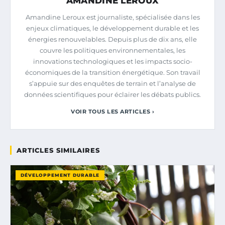
AMANDINE LEROUX
Amandine Leroux est journaliste, spécialisée dans les
enjeux climatiques, le développement durable et les
énergies renouvelables. Depuis plus de dix ans, elle
couvre les politiques environnementales, les
innovations technologiques et les impacts socio-
économiques de la transition énergétique. Son travail
s’appuie sur des enquêtes de terrain et l’analyse de
données scientifiques pour éclairer les débats publics.
VOIR TOUS LES ARTICLES ›
ARTICLES SIMILAIRES
DÉVELOPPEMENT DURABLE