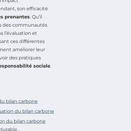
l’impact
ndant, son efficacité
s prenantes
. Qu’il
s ou des communautés
s l’évaluation et
ant ces différentes
ment améliorer leur
voir des pratiques
esponsabilité sociale
.
 du bilan carbone
luation du bilan carbone
ion du bilan carbone
durable