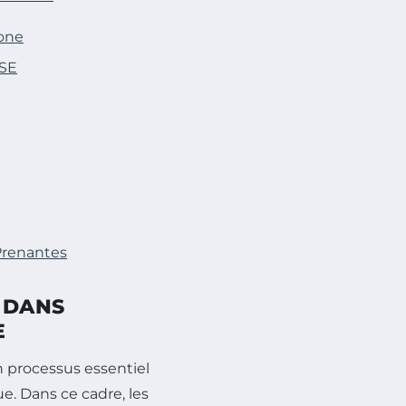
bone
RSE
Prenantes
 DANS
E
n processus essentiel
. Dans ce cadre, les