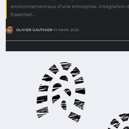
environnementaux d’une entreprise. Intégration d
Essentiel…
•
OLIVIER GAUTHIER
13 MARS 2025