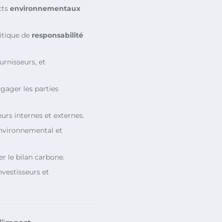
cts
environnementaux
litique de
responsabilité
ournisseurs, et
gager les parties
eurs internes et externes.
environnemental et
r le bilan carbone.
nvestisseurs et