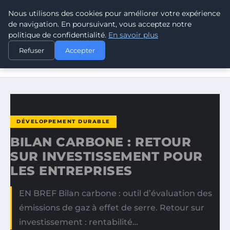
Nous utilisons des cookies pour améliorer votre expérience
CLIMATE GUARDIAN
de navigation. En poursuivant, vous acceptez notre
politique de confidentialité.
En savoir plus
ACCUEIL
DÉVELOPPEMENT DURABLE
Refuser
Accepter
BILAN CARBONE : RETOUR SUR INVESTISSEMENT POUR
LES…
DÉVELOPPEMENT DURABLE
BILAN CARBONE : RETOUR
SUR INVESTISSEMENT POUR
LES ENTREPRISES
EN BREF Bilan carbone : outil d’évaluation des
émissions de gaz à effet de serre. Retour sur
investissement : rentabilité…