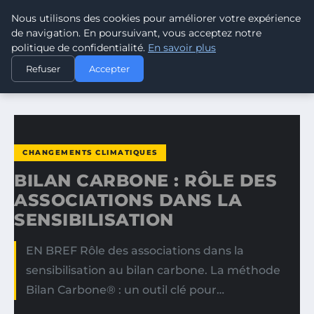
Nous utilisons des cookies pour améliorer votre expérience
CLIMATE GUARDIAN
de navigation. En poursuivant, vous acceptez notre
politique de confidentialité.
En savoir plus
ACCUEIL
CHANGEMENTS CLIMATIQUES
Refuser
Accepter
BILAN CARBONE : RÔLE DES ASSOCIATIONS DANS LA…
CHANGEMENTS CLIMATIQUES
BILAN CARBONE : RÔLE DES
ASSOCIATIONS DANS LA
SENSIBILISATION
EN BREF Rôle des associations dans la
sensibilisation au bilan carbone. La méthode
Bilan Carbone® : un outil clé pour…