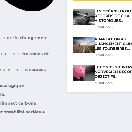
LES OCÉANS FRÔL
RECORDS DE CHAL
HISTORIQUES…
9 mai 2026
 contre le
changement
ADAPTATION AU
CHANGEMENT CLIM
LES TOURBIÈRES…
ifier leurs
émissions de
8 mai 2026
LE FONDS SOUVER
 identifier les
sources
NORVÉGIEN DÉÇOIT
OBJECTIFS…
6 mai 2026
 écologique
.
ne
.
’
impact carbone
.
sponsabilité sociétale
.