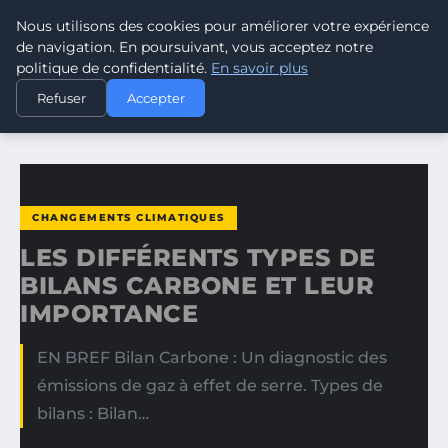
Nous utilisons des cookies pour améliorer votre expérience
CLIMATE GUARDIAN
de navigation. En poursuivant, vous acceptez notre
politique de confidentialité.
En savoir plus
ACCUEIL
CHANGEMENTS CLIMATIQUES
Refuser
Accepter
LES DIFFÉRENTS TYPES DE BILANS CARBONE ET LEUR…
CHANGEMENTS CLIMATIQUES
LES DIFFÉRENTS TYPES DE
BILANS CARBONE ET LEUR
IMPORTANCE
EN BREF Bilan Carbone : Un diagnostic des
émissions de gaz à effet de serre. Types de
bilans : Bilan…