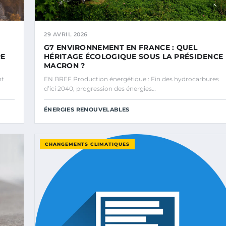
29 AVRIL 2026
G7 ENVIRONNEMENT EN FRANCE : QUEL
RE
HÉRITAGE ÉCOLOGIQUE SOUS LA PRÉSIDENCE
MACRON ?
nt
EN BREF Production énergétique : Fin des hydrocarbures
d’ici 2040, progression des énergies…
ÉNERGIES RENOUVELABLES
CHANGEMENTS CLIMATIQUES