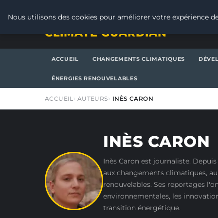
JEUDI 6 AOÛT 2026
Nous utilisons des cookies pour améliorer votre expérience de
CLIMATE GUARDIAN
ACCUEIL
CHANGEMENTS CLIMATIQUES
DÉVE
ÉNERGIES RENOUVELABLES
ACCUEIL
AUTEURS
INÈS CARON
INÈS CARON
Inès Caron est journaliste. Depuis 
aux changements climatiques, au
renouvelables. Ses reportages l'o
environnementales, les innovation
transition énergétique.