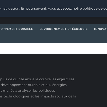
 navigation. En poursuivant, vous acceptez notre politique de co
LOPPEMENT DURABLE
ENVIRONNEMENT ET ÉCOLOGIE
INNOVA
plus de quinze ans, elle couvre les enjeux liés
 développement durable et aux énergies
nt menée à analyser les politiques
s technologiques et les impacts sociaux de la