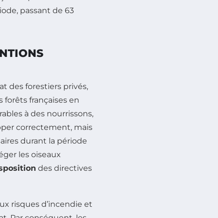
ode, passant de 63
ENTIONS
t des forestiers privés,
 forêts françaises en
ables à des nourrissons,
pper correctement, mais
saires durant la période
téger les oiseaux
sposition
des directives
aux risques d’incendie et
tat. Par conséquent, les