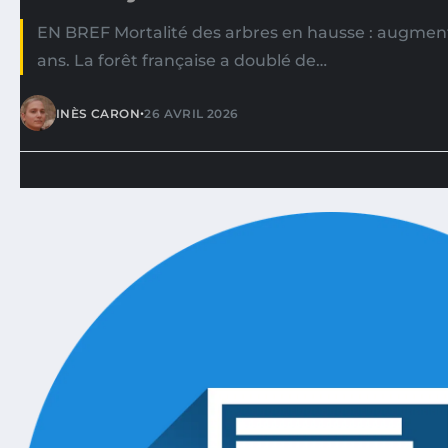
EN BREF Mortalité des arbres en hausse : augment
ans. La forêt française a doublé de…
•
INÈS CARON
26 AVRIL 2026