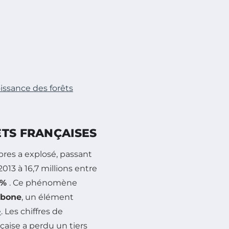
issance des forêts
ÊTS FRANÇAISES
bres a explosé, passant
013 à 16,7 millions entre
 %
. Ce phénomène
rbone
, un élément
e
. Les chiffres de
nçaise a perdu un tiers