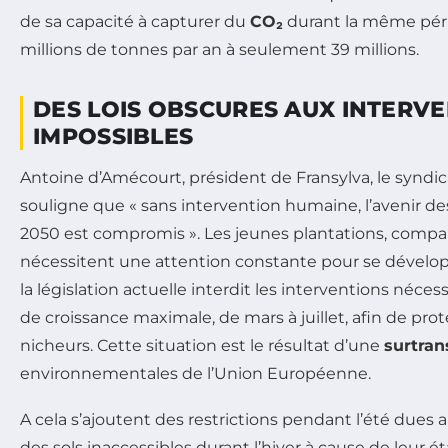
de sa capacité à capturer du
CO₂
durant la même péri
millions de tonnes par an à seulement 39 millions.
DES LOIS OBSCURES AUX INTERV
IMPOSSIBLES
Antoine d’Amécourt, président de Fransylva, le syndica
souligne que « sans intervention humaine, l’avenir des
2050 est compromis ». Les jeunes plantations, compar
nécessitent une attention constante pour se dévelo
la législation actuelle interdit les interventions néces
de croissance maximale, de mars à juillet, afin de pro
nicheurs. Cette situation est le résultat d’une
surtran
environnementales de l’Union Européenne.
A cela s’ajoutent des restrictions pendant l’été dues 
des sols inaccessibles durant l’hiver à cause de leur é