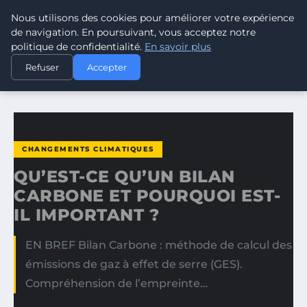
Nous utilisons des cookies pour améliorer votre expérience
CLIMATE GUARDIAN
de navigation. En poursuivant, vous acceptez notre
politique de confidentialité.
En savoir plus
ACCUEIL
CHANGEMENTS CLIMATIQUES
Refuser
Accepter
QU’EST-CE QU’UN BILAN CARBONE ET POURQUOI EST-IL…
CHANGEMENTS CLIMATIQUES
QU’EST-CE QU’UN BILAN
CARBONE ET POURQUOI EST-
IL IMPORTANT ?
EN BREF Bilan Carbone : méthode de calcul des
émissions de gaz à effet de serre (GES).
Compréhension de l’empreinte…