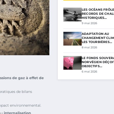
LES OCÉANS FRÔL
RECORDS DE CHAL
HISTORIQUES…
9 mai 2026
ADAPTATION AU
CHANGEMENT CLIM
LES TOURBIÈRES…
8 mai 2026
LE FONDS SOUVER
NORVÉGIEN DÉÇOIT
OBJECTIFS…
6 mai 2026
ssions de gaz à effet de
ratiques de bilans
mpact environnemental.
ou
internalisation
.