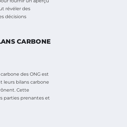
pour fournir un aperçu
ut révéler des
es décisions
ILANS CARBONE
s carbone des ONG est
t leurs bilans carbone
prônent. Cette
s parties prenantes et