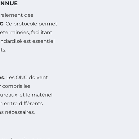
ONNUE
éralement des
HG
. Ce protocole permet
éterminées, facilitant
andardisé est essentiel
ts.
es
. Les ONG doivent
y compris les
reaux, et le matériel
on entre différents
s nécessaires.