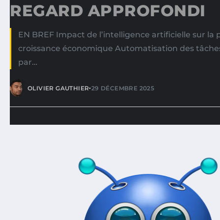
REGARD APPROFONDI
EN BREF Impact de l’intelligence artificielle sur la 
croissance économique Automatisation des tâches
par…
•
OLIVIER GAUTHIER
29 DÉCEMBRE 2025