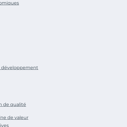
nomiques
un développement
n de qualité
îne de valeur
tives