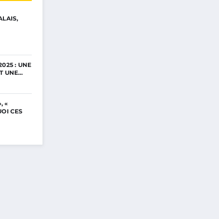
ALAIS,
025 : UNE
ET UNE…
, «
UOI CES