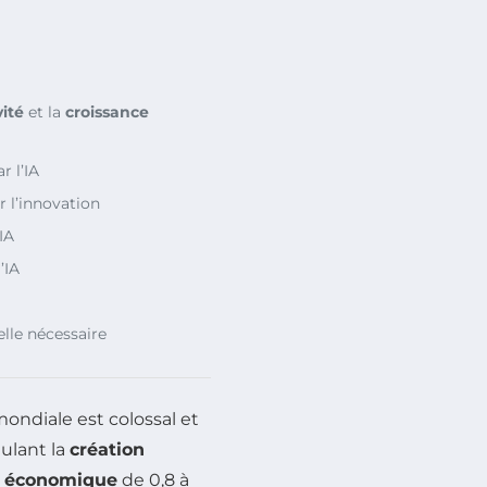
ité
et la
croissance
r l’IA
r l’innovation
IA
’IA
lle nécessaire
ondiale est colossal et
ulant la
création
e économique
de 0,8 à