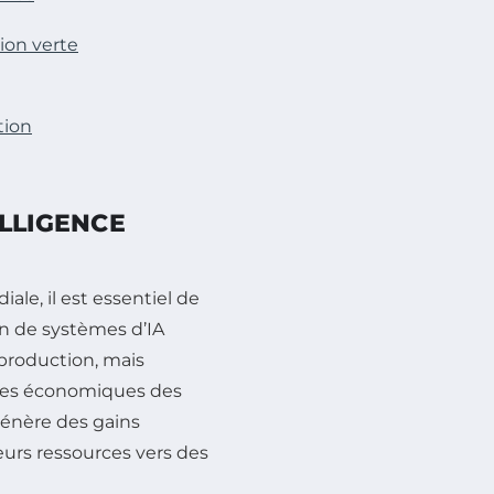
tion verte
tion
LLIGENCE
le, il est essentiel de
n de systèmes d’IA
production, mais
les économiques des
génère des gains
leurs ressources vers des