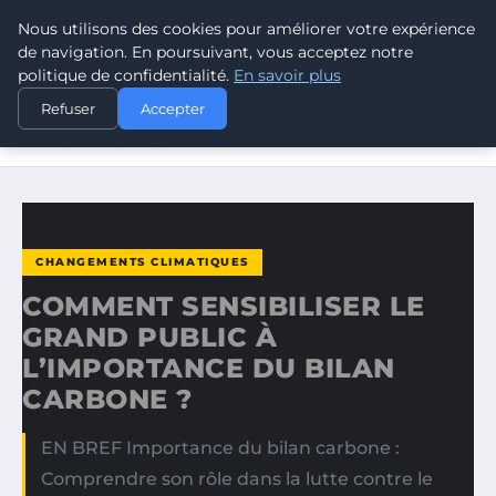
Nous utilisons des cookies pour améliorer votre expérience
CLIMATE GUARDIAN
de navigation. En poursuivant, vous acceptez notre
politique de confidentialité.
En savoir plus
ACCUEIL
CHANGEMENTS CLIMATIQUES
Refuser
Accepter
COMMENT SENSIBILISER LE GRAND PUBLIC À
L’IMPORTANCE DU…
CHANGEMENTS CLIMATIQUES
COMMENT SENSIBILISER LE
GRAND PUBLIC À
L’IMPORTANCE DU BILAN
CARBONE ?
EN BREF Importance du bilan carbone :
Comprendre son rôle dans la lutte contre le