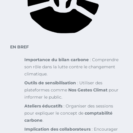
EN BREF
Importance du bilan carbone
: Comprendre
son rôle dans la lutte contre le changement
climatique.
Outils de sensibilisation
: Utiliser des
plateformes comme
Nos Gestes Climat
pour
informer le public.
Ateliers éducatifs
: Organiser des sessions
pour expliquer le concept de
comptabilité
carbone
.
Implication des collaborateurs
: Encourager