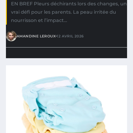
EN BREF Pleurs déchirants lors des changes, un
vrai défi pour les parents. La peau irritée du
nourrisson et l’impact…
•
AMANDINE LEROUX
12 AVRIL 2026